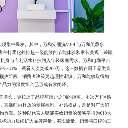
集中爆发。其中，万和安睡洗V10L与万和芙蓉水
前者主打雾化外排超一级能效的节能体验和家装美观，兼顾
纤薄机身与专利活水科技切入年轻家庭需求。万和电商平台
长345%，观看人次突破200万，这一数据在厨卫品类直
促预热阶段，消费者决策更趋理性审慎，万和能够取得如
产品力的深度组合已形成有效闭环。
售增长，更拉近了品牌与用户之间的距离。本次万和×杨
热，直播间内释放的专属福利、补贴权益，既是对广大消
购物热潮。这种以代言人赋能实效销量的策略举措为618大
也将助力后续扩大品牌声量，实现流量、销量与口碑的三