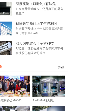
深度实测：双叶轮+有钛免
它究竟是营销噱头，还是真正的厨房
救星？
创维数字预计上半年净利同
创维数字预计上半年实现归属净利润
同比增长161.24%
73天闪电过会！宇树科技
7月2日，证监会发布了关于同意宇树
科技股份有限公司首次
像
>>更多
浙燃厨协会2025年
AWE2024之烟灶