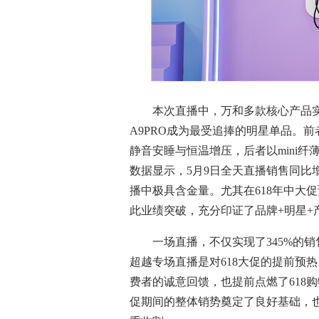
本次直播中，万和多款核心产品实现
A9PRO成为最受追捧的明星单品。
静音安睡与恒温增压，后者以mini
数据显示，5月9日全天直播销售同比增
播中极具含金量。尤其在618年中大
此业绩突破，充分印证了品牌+明星+
一场直播，不仅实现了345%的销
超越专场直播是对618大促的提前预
费者的诚意回馈，也提前点燃了618
促期间的整体销势奠定了良好基础，