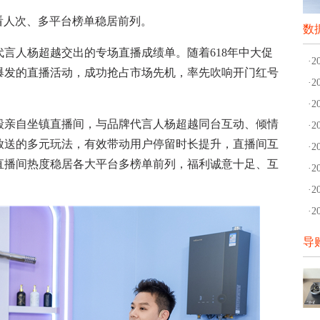
观看人次、多平台榜单稳居前列。
数
言人杨超越交出的专场直播成绩单。随着618年中大促
·
爆发的直播活动，成功抢占市场先机，率先吹响开门红号
·
·
亲自坐镇直播间，与品牌代言人杨超越同台互动、倾情
·
放送的多元玩法，有效带动用户停留时长提升，直播间互
·
直播间热度稳居各大平台多榜单前列，福利诚意十足、互
·
·
·
导