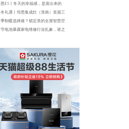
培恩E5丨冬天的幸福感，是蒸出来的
暖冬礼遇丨培恩集成灶（淮南）首届三
冬季制暖选择难？锁定美的全屋智慧空
一节电池暴露家电维修行业乱象，谁之