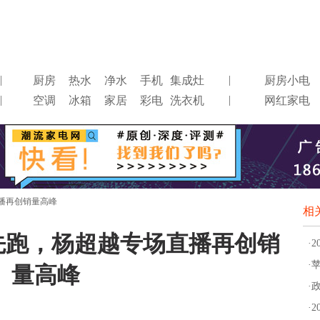
|
|
厨房
热水
净水
手机
集成灶
厨房小电
|
|
空调
冰箱
家居
彩电
洗衣机
网红家电
直播再创销量高峰
相
抢先跑，杨超越专场直播再创销
·
·
量高峰
·
·