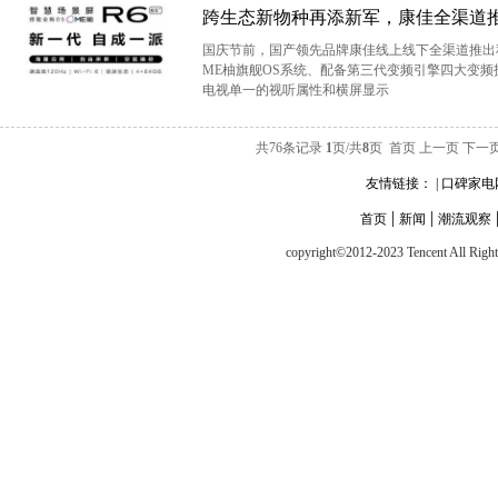
跨生态新物种再添新军，康佳全渠道
国庆节前，国产领先品牌康佳线上线下全渠道推出
ME柚旗舰OS系统、配备第三代变频引擎四大变
电视单一的视听属性和横屏显示
共76条记录
1
页/共
8
页
首页
上一页
下一
友情链接： |
口碑家电
|
|
首页
新闻
潮流观察
copyright©2012-2023 Tencent All Righ