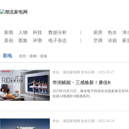
|
新闻
人物
科技
数据分析
厨房
热水
净
|
原创
图集
评测
电子杂志
空调
冰箱
家
彩电
首页
>
新闻
> 彩电
来自：潮流家电网 发布日期：2025-10-27
华润赋能・三感焕新！康佳R
2025年10月25日，康佳电子科技在全国多家京
佳易AI电视R10观感系列。
来自：潮流家电网 发布日期：2025-10-24