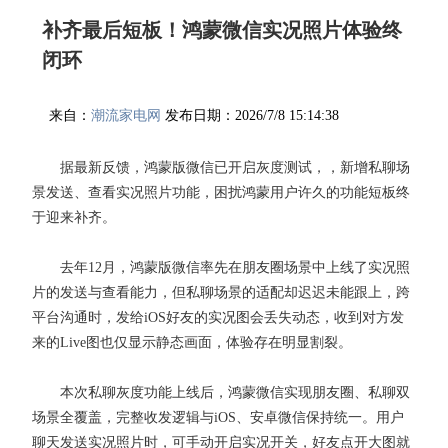
补齐最后短板！鸿蒙微信实况照片体验终
闭环
来自：
潮流家电网
发布日期：2026/7/8 15:14:38
据最新反馈，鸿蒙版微信已开启灰度测试，，新增私聊场
景发送、查看实况照片功能，困扰鸿蒙用户许久的功能短板终
于迎来补齐。
去年12月，鸿蒙版微信率先在朋友圈场景中上线了实况照
片的发送与查看能力，但私聊场景的适配却迟迟未能跟上，跨
平台沟通时，发给iOS好友的实况图会丢失动态，收到对方发
来的Live图也仅显示静态画面，体验存在明显割裂。
本次私聊灰度功能上线后，鸿蒙微信实现朋友圈、私聊双
场景全覆盖，完整收发逻辑与iOS、安卓微信保持统一。用户
聊天发送实况照片时，可手动开启实况开关，好友点开大图就