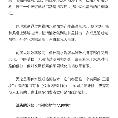
案，包括高温蒸汽洗、高压水冲洗和热熔干洗，让用户不用拆
机，按下一个按键就能启动清洁程序，把油烟机清洁的门槛降
低。
原理就是通过内置的水箱加热产生高温蒸汽,，喷射到叶轮
和风道上溶解油污，把污油收集到油杯里排出；亦或是通过电
加热元件熔化内部油垢，再将其甩入油杯。
前者去油效率较高，但长期水洗容易导致机身零部件受潮
老化、电路受损，无法清洁滤网和外壳；后者避免了水汽对电
路的侵蚀，但对长期积累的顽固碳化油垢效果有限。
无论是哪种水洗或热熔技术，它们都面临一个共同的“三道
坎”：清洁范围有限（仅限内部叶轮）、顽固污渍难除、仍需定
期人工辅助，也让很多消费者觉得是“假自清洁”。
源头防污款：“免拆洗”与“AI智控”