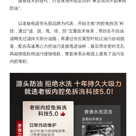
随着技术的迭代，行业逐渐开始意识到“事后清洗不如事前
防油”。
以老板电器等头部品牌为代表，开始主推“内腔免拆洗”科
技，通过“滤、脱、甩、排、防”五重技术体系，用仿生不挂油
滤网先过滤掉大部分油脂，再通过仿生翼型叶轮让油污自动脱
落，配合高速离心力把油污直接甩进油杯，最后用全密封无孔
风箱彻底杜绝油污侵蚀电机，整套体系从根源上避免了油污在
内腔堆积。