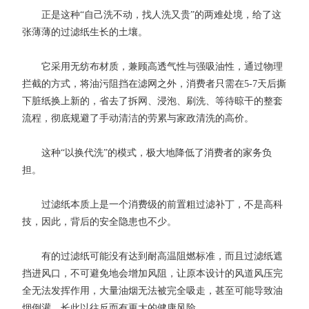
正是这种“自己洗不动，找人洗又贵”的两难处境，给了这
张薄薄的过滤纸生长的土壤。
它采用无纺布材质，兼顾高透气性与强吸油性，通过物理
拦截的方式，将油污阻挡在滤网之外，消费者只需在5-7天后撕
下脏纸换上新的，省去了拆网、浸泡、刷洗、等待晾干的整套
流程，彻底规避了手动清洁的劳累与家政清洗的高价。
这种“以换代洗”的模式，极大地降低了消费者的家务负
担。
过滤纸本质上是一个消费级的前置粗过滤补丁，不是高科
技，因此，背后的安全隐患也不少。
有的过滤纸可能没有达到耐高温阻燃标准，而且过滤纸遮
挡进风口，不可避免地会增加风阻，让原本设计的风道风压完
全无法发挥作用，大量油烟无法被完全吸走，甚至可能导致油
烟倒灌，长此以往反而有更大的健康风险。