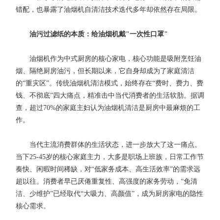
错配，也暴露了油烟机自清洁技术迭代多年却依然存在局限。
油污过滤纸的本质：给油烟机戴"一次性口罩"
油烟机作为中式厨房的核心家电，核心功能是吸附烹饪油
烟、隔绝厨房油污，但长期以来，它自身却成为了家庭清洁
的“重灾区”。传统油烟机清洁模式，始终存在“费时、费力、费
钱、不彻底”四大痛点，精准击中当代消费者的生活软肋。据调
查，超过70%的家庭主妇认为油烟机清洁是厨房中最麻烦的工
作。
当代主流消费群体的生活状态，进一步放大了这一痛点。
当下25-45岁的核心家庭主力，大多是职场上班族，日常工作节
奏快、闲暇时间稀缺，对“低家务成本、高生活效率”的需求远
超以往。消费者早已厌倦重复性、高强度的家务劳动，“免清
洁、少维护”已经取代“大吸力、高颜值”，成为厨房家电的隐性
核心需求。