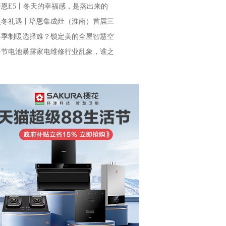
培恩E5丨冬天的幸福感，是蒸出来的
暖冬礼遇丨培恩集成灶（淮南）首届三
冬季制暖选择难？锁定美的全屋智慧空
一节电池暴露家电维修行业乱象，谁之