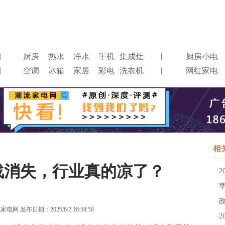
|
|
厨房
热水
净水
手机
集成灶
厨房小电
|
|
空调
冰箱
家居
彩电
洗衣机
网红家电
相
格战消失，行业真的凉了？
·
·
·
网 发布日期：2026/6/2 16:58:58
·