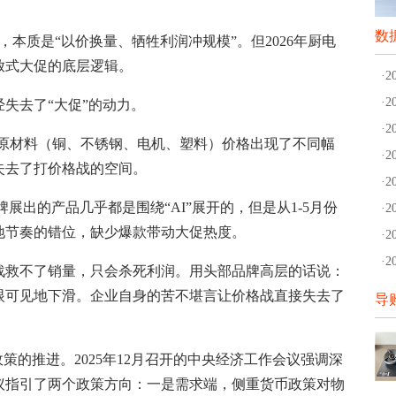
数
本质是“以价换量、牺牲利润冲规模”。但2026年厨电
放式大促的底层逻辑。
·
·
去了“大促”的动力。
·
要原材料（铜、不锈钢、电机、塑料）价格出现了不同幅
·
失去了打价格战的空间。
·
展出的产品几乎都是围绕“AI”展开的，但是从1-5月份
·
地节奏的错位，缺少爆款带动大促热度。
·
·
战救不了销量，只会杀死利润。用头部品牌高层的话说：
眼可见地下滑。企业自身的苦不堪言让价格战直接失去了
导
的推进。2025年12月召开的中央经济工作会议强调深
议指引了两个政策方向：一是需求端，侧重货币政策对物