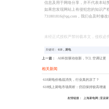
信息及用于网络分享，并不代表本站
如果您发现网站上有侵犯您的知识产
731801816@qq.com，我们会及时
未经正式授权严禁转载本文，侵权必
关键词：
618，厨电
上一篇：
·AI科技驱动创新，TCL 空调让更
相关新闻
·618厨电价格战消失，行业真的凉了？
·618线上厨电市场简析：仍旧保持较高增速
友情链接：
上海家电网
|
亚设家