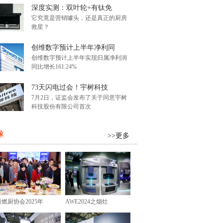
深度实测：双叶轮+有钛免
它究竟是营销噱头，还是真正的厨房
救星？
创维数字预计上半年净利同
创维数字预计上半年实现归属净利润
同比增长161.24%
73天闪电过会！宇树科技
7月2日，证监会发布了关于同意宇树
科技股份有限公司首次
像
>>更多
浙燃厨协会2025年
AWE2024之烟灶