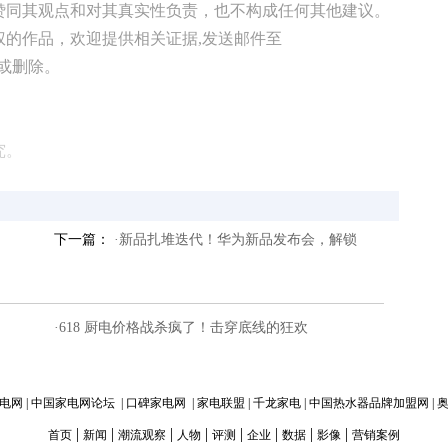
赞同其观点和对其真实性负责，也不构成任何其他建议。
权的作品，欢迎提供相关证据,发送邮件至
修改或删除。
究。
下一篇：
·新品扎堆迭代！华为新品发布会，解锁
·618 厨电价格战杀疯了！击穿底线的狂欢
电网
|
中国家电网论坛
|
口碑家电网
|
家电联盟
|
千龙家电
|
中国热水器品牌加盟网
|
|
|
|
|
|
|
|
|
首页
新闻
潮流观察
人物
评测
企业
数据
影像
营销案例