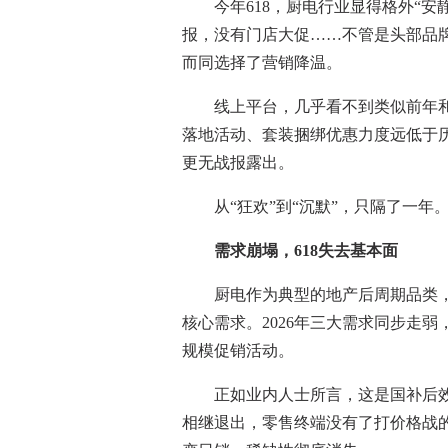
今年618，厨电行业显得格外“
报，没有门店大促……不管是头部品
而同选择了营销降温。
线上平台，几乎看不到类似前年和
落地活动、套装捆绑优惠力度远低于
更无战报露出。
从“狂欢”到“沉默”，只隔了一年。
需求崩塌，618失去基本面
厨电作为典型的地产后周期品类，
核心需求。2026年三大需求同步走
规模促销活动。
正如业内人士所言，这是国补后效
相继退出，零售终端没有了打价格战的