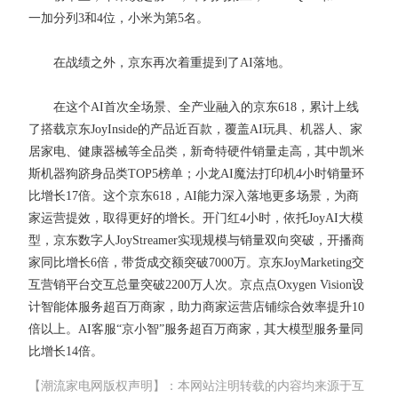
一加分列3和4位，小米为第5名。
在战绩之外，京东再次着重提到了AI落地。
在这个AI首次全场景、全产业融入的京东618，累计上线
了搭载京东JoyInside的产品近百款，覆盖AI玩具、机器人、家
居家电、健康器械等全品类，新奇特硬件销量走高，其中凯米
斯机器狗跻身品类TOP5榜单；小龙AI魔法打印机4小时销量环
比增长17倍。这个京东618，AI能力深入落地更多场景，为商
家运营提效，取得更好的增长。开门红4小时，依托JoyAI大模
型，京东数字人JoyStreamer实现规模与销量双向突破，开播商
家同比增长6倍，带货成交额突破7000万。京东JoyMarketing交
互营销平台交互总量突破2200万人次。京点点Oxygen Vision设
计智能体服务超百万商家，助力商家运营店铺综合效率提升10
倍以上。AI客服“京小智”服务超百万商家，其大模型服务量同
比增长14倍。
【潮流家电网版权声明】：本网站注明转载的内容均来源于互