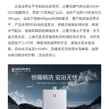
正是这种近乎苛刻的品质管控，让樱花燃气热水器JSQ30-
Q215脱颖而出，荣获“江苏精品”认证。这款产品的CO排放仅为
300 ppm，远优于国标600ppm的强制要求，属于低排放优秀水
平，产品采用PID自动恒温算法，搭载无氧铜反绕水箱，精准
水气配比。智能双阀四段燃烧技术，让夏天微火不烫身，冬天
猛火热水足。上抽式直流变频电机实时感应风压变化，当环境
温度低于5±3℃时，陶瓷加热器即时开启，避免水管水箱冻
裂。启动水压低至0.01MPa，高楼老宅无惧用水高峰期；故障
自检功能全时护航，洗浴倍安心。