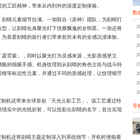
贯的工匠精神，带来从内到外的深度定制体验。
数
刻晴元素细节拉满。一加联合《原神》团队，为刻晴打
·
造型，让刻晴化身聚光灯下优雅飘逸的女明星。一加还将
·
，为喜爱刻晴的旅行者们带来前所未有的全感沉浸体验。
·
·
霆霓紫」，同时以聚光灯为灵感来源，光影质感更立
绸般的细腻手感。机身纹理则从刻晴的角色立绘与战斗特
·
雷楔等标志性元素，并通过不同的质感处理，让纹理细节
·
·
·
晴定制机还带来全球首创「天光云影工艺」。该工艺通过特
导
助现实中的光线折射，可以投影出刻晴的名字，首次实现
晴定制机还将刻晴主题定制深入到系统细节：开机时便能看