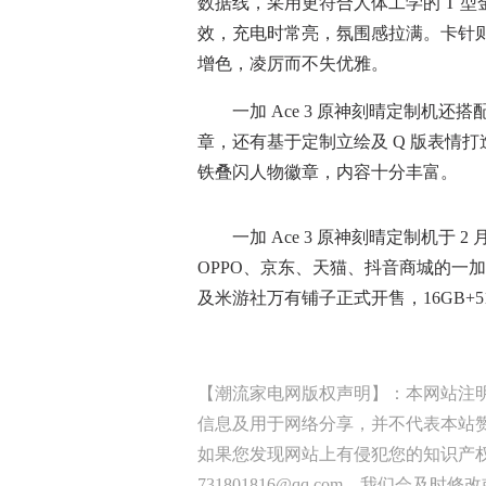
数据线，采用更符合人体工学的 T 
效，充电时常亮，氛围感拉满。卡针
增色，凌厉而不失优雅。
一加 Ace 3 原神刻晴定制机还搭
章，还有基于定制立绘及 Q 版表情打
铁叠闪人物徽章，内容十分丰富。
一加 Ace 3 原神刻晴定制机于 2 月 28
OPPO、京东、天猫、抖音商城的一
及米游社万有铺子正式开售，16GB+512G
【潮流家电网版权声明】：本网站注
信息及用于网络分享，并不代表本站
如果您发现网站上有侵犯您的知识产
731801816@qq.com，我们会及时