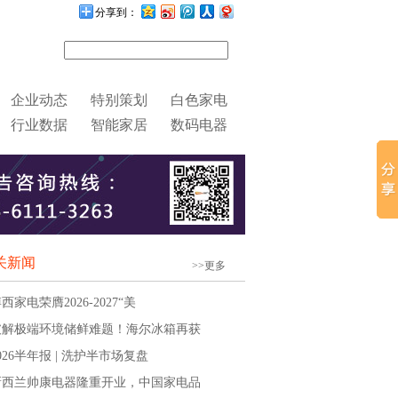
分享到：
企业动态
特别策划
白色家电
行业数据
智能家居
数码电器
关新闻
>>更多
博西家电荣膺2026-2027“美
破解极端环境储鲜难题！海尔冰箱再获
2026半年报 | 洗护半市场复盘
新西兰帅康电器隆重开业，中国家电品