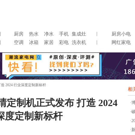
|
|
厨房
热水
净水
手机
集成灶
厨房小电
|
|
空调
冰箱
家居
彩电
洗衣机
网红家电
打造 2024 行业深度定制新标杆
相
刻晴定制机正式发布 打造 2024
·
·
深度定制新标杆
·
·