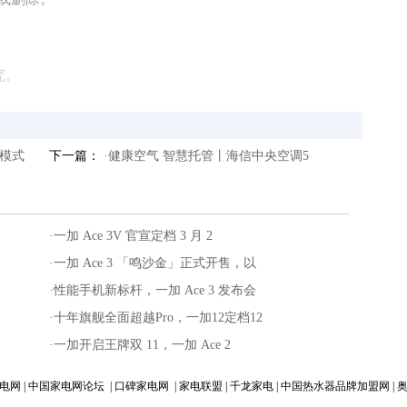
究。
模式
下一篇：
·健康空气 智慧托管丨海信中央空调5
·一加 Ace 3V 官宣定档 3 月 2
·一加 Ace 3 「鸣沙金」正式开售，以
·性能手机新标杆，一加 Ace 3 发布会
·十年旗舰全面超越Pro，一加12定档12
·一加开启王牌双 11，一加 Ace 2
电网
|
中国家电网论坛
|
口碑家电网
|
家电联盟
|
千龙家电
|
中国热水器品牌加盟网
|