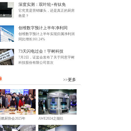
深度实测：双叶轮+有钛免
它究竟是营销噱头，还是真正的厨房
救星？
创维数字预计上半年净利同
创维数字预计上半年实现归属净利润
同比增长161.24%
73天闪电过会！宇树科技
7月2日，证监会发布了关于同意宇树
科技股份有限公司首次
像
>>更多
浙燃厨协会2025年
AWE2024之烟灶