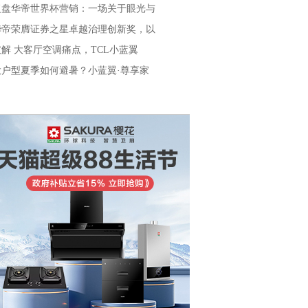
复盘华帝世界杯营销：一场关于眼光与
华帝荣膺证券之星卓越治理创新奖，以
破解 大客厅空调痛点，TCL小蓝翼
大户型夏季如何避暑？小蓝翼·尊享家