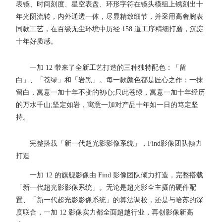
表镜、时间刻度、星空表盘、环形字符在镜头模组上镌刻出十
年光阴流转，内外通透一体，尽显精致细节，并采用高奢腕表
同款工艺，在百级无尘环境中历经 158 道工序精细打磨，沉淀
十年好质感。
一加 12 带来了全新工艺打造的三种独特配色：「留
白」、「苍绿」和「岩黑」。每一款颜色都是匠心之作：一抹
留白，寓意一加十年不变的初心;只此苍绿，寓意一加十年经历
的万水千山;坚定如岩，寓意一加对产品十年如一日的笃定坚
持。
完整搭载「新一代超光影影像系统」，Find影像团队倾力
打造
一加 12 的旗舰影像由 Find 影像团队倾力打造，完整搭载
「新一代超光影影像系统」。无论是超光影全主摄的硬件配
置、「新一代超光影影像系统」的算法调校，还是与哈苏的深
度联合，一加 12 影像实力都全面超越行业，再创影像新高