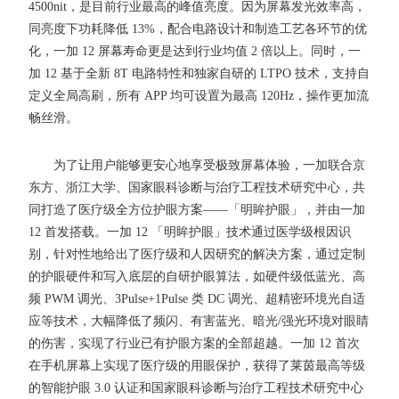
4500nit，是目前行业最高的峰值亮度。因为屏幕发光效率高，
同亮度下功耗降低 13%，配合电路设计和制造工艺各环节的优
化，一加 12 屏幕寿命更是达到行业均值 2 倍以上。同时，一
加 12 基于全新 8T 电路特性和独家自研的 LTPO 技术，支持自
定义全局高刷，所有 APP 均可设置为最高 120Hz，操作更加流
畅丝滑。
为了让用户能够更安心地享受极致屏幕体验，一加联合京
东方、浙江大学、国家眼科诊断与治疗工程技术研究中心，共
同打造了医疗级全方位护眼方案——「明眸护眼」，并由一加
12 首发搭载。一加 12 「明眸护眼」技术通过医学级根因识
别，针对性地给出了医疗级和人因研究的解决方案，通过定制
的护眼硬件和写入底层的自研护眼算法，如硬件级低蓝光、高
频 PWM 调光、3Pulse+1Pulse 类 DC 调光、超精密环境光自适
应等技术，大幅降低了频闪、有害蓝光、暗光/强光环境对眼睛
的伤害，实现了行业已有护眼方案的全部超越。一加 12 首次
在手机屏幕上实现了医疗级的用眼保护，获得了莱茵最高等级
的智能护眼 3.0 认证和国家眼科诊断与治疗工程技术研究中心