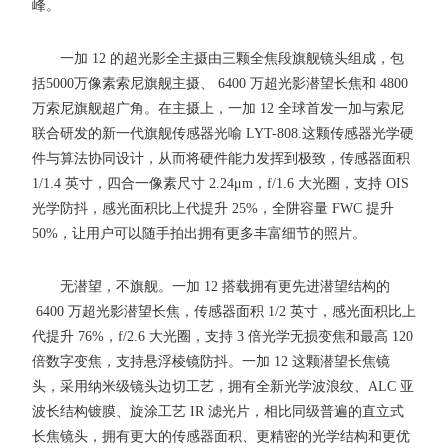
峰。
一加 12 的超光影全主摄由三颗全焦段旗舰镜头组成，包
括5000万像素索尼旗舰主摄、 6400 万超光影潜望长焦和 4800
万索尼旗舰超广角。在主摄上，一加 12 全球首发一加与索尼
联合研发的新一代旗舰传感器光喻 LYT-808.这颗传感器光学硬
件与算法协同设计，从而将硬件能力发挥到极致，传感器面积
1/1.4 英寸，四合一像素尺寸 2.24μm，f/1.6 大光圈，支持 OIS
光学防抖，感光面积比上代提升 25%，全阱容量 FWC 提升
50%，让用户可以随手拍出拥有更多丰富细节的照片。
无潜望，不旗舰。一加 12 搭载拥有更先进潜望结构的
6400 万超光影潜望长焦，传感器面积 1/2 英寸，感光面积比上
代提升 76%，f/2.6 大光圈，支持 3 倍光学无损变焦和最高 120
倍数字变焦，支持悬浮棱镜防抖。一加 12 这颗潜望长焦镜
头，采用纳米级镜头边切工艺，拥有全新光学波浪纹、ALC 亚
波长结构镀膜、旋涂工艺 IR 滤光片，相比同级普遍的直立式
长焦镜头，拥有更大的传感器面积、更精密的光学结构和更优