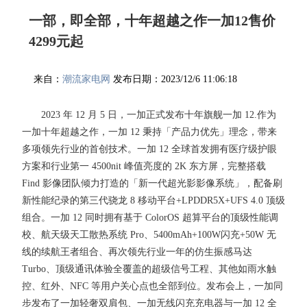
一部，即全部，十年超越之作一加12售价
4299元起
来自：
潮流家电网
发布日期：2023/12/6 11:06:18
2023 年 12 月 5 日，一加正式发布十年旗舰一加 12.作为
一加十年超越之作，一加 12 秉持「产品力优先」理念，带来
多项领先行业的首创技术。一加 12 全球首发拥有医疗级护眼
方案和行业第一 4500nit 峰值亮度的 2K 东方屏，完整搭载
Find 影像团队倾力打造的「新一代超光影影像系统」，配备刷
新性能纪录的第三代骁龙 8 移动平台+LPDDR5X+UFS 4.0 顶级
组合。一加 12 同时拥有基于 ColorOS 超算平台的顶级性能调
校、航天级天工散热系统 Pro、5400mAh+100W闪充+50W 无
线的续航王者组合、再次领先行业一年的仿生振感马达
Turbo、顶级通讯体验全覆盖的超级信号工程、其他如雨水触
控、红外、NFC 等用户关心点也全部到位。发布会上，一加同
步发布了一加轻奢双肩包、一加无线闪充充电器与一加 12 全