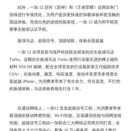
此外，一加 12 还对《原神》和《王者荣耀》这两款热门
游戏进行专项优化，为用户提供更快速的加载体验和更流畅的
团战体验。凭借出色的游戏性能表现，一加 12 成为和平精英
赛事实验室认证手机。
最强马达、超级信号、顶级续航，体验全面超越
一加 12 全球首发与瑞声科技联合研发的仿生振感马达
Turbo。这颗仿生振感马达 Turbo 使用行业最先进的稀土磁性
材料 N54 SH 磁钢，配合全球首发的行业最新第五代磁路技术
CSA+，在振动量、频宽、响应速度、振动丰富度等多维度全
面超越 iPhone，为消费者带来了有生命力、符合直觉、不打扰
的振感体验，马达体验再领先行业 1 年。
在通信网络上，一加12 首发超级信号工程，为消费者带来
最顶级的移动蜂窝性能、Wi-Fi性能、近场通讯性能与弱网游戏
性能。超级信号工程由一加联合三大网络运营商共同打造，全
球布局 8 大云计算中心，配备 10 万+服务器，每年投入数亿，