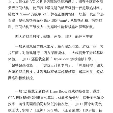
上，大幅优化 VC 和机身内部散热结构设计，拥有全球首创航
天级空间结构，使用行业最先进的航天级新一代超导热材料，
搭载 9140mm² 万级单 VC，并在正面再增加一块新一代超导热
石墨，整机散热总面积高达 38547mm²，从散热面积、散热材
料、空间结构三维发力，为巅峰性能持续输出保驾护航。
四大游戏黑科技，帧率、画质、网络、触控再突破
一加从游戏底层技术出发，联合游戏引擎、游戏厂商、芯
片厂商，对游戏进行「四方深度调优」，大幅提升了游戏基础
体验。一加 12 还搭载全新「HyperBoost 游戏稳帧引擎」、
「超帧超画引擎」、「游戏云计算专网」、「灵犀触控」四大
自研游戏黑科技，让游戏玩家畅享超稳帧率、超高画质、超优
网络和极致触控。
一加 12 搭载全新自研 HyperBoost 游戏稳帧引擎，通过
GPA 极限稳帧和图形异构算法，优化资源分配，提升图形渲染
效率，确保高画质的同时降低掉帧次数。一加 12 两小时高负
载测试，实现了《原神》59.9 帧、《王者荣耀》119.9 帧，轻