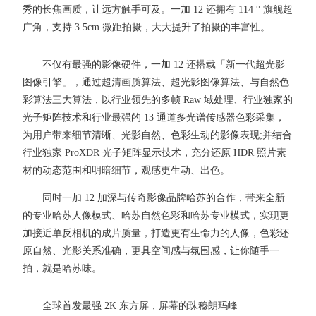
秀的长焦画质，让远方触手可及。一加 12 还拥有 114 ° 旗舰超
广角，支持 3.5cm 微距拍摄，大大提升了拍摄的丰富性。
不仅有最强的影像硬件，一加 12 还搭载「新一代超光影
图像引擎」，通过超清画质算法、超光影图像算法、与自然色
彩算法三大算法，以行业领先的多帧 Raw 域处理、行业独家的
光子矩阵技术和行业最强的 13 通道多光谱传感器色彩采集，
为用户带来细节清晰、光影自然、色彩生动的影像表现;并结合
行业独家 ProXDR 光子矩阵显示技术，充分还原 HDR 照片素
材的动态范围和明暗细节，观感更生动、出色。
同时一加 12 加深与传奇影像品牌哈苏的合作，带来全新
的专业哈苏人像模式、哈苏自然色彩和哈苏专业模式，实现更
加接近单反相机的成片质量，打造更有生命力的人像，色彩还
原自然、光影关系准确，更具空间感与氛围感，让你随手一
拍，就是哈苏味。
全球首发最强 2K 东方屏，屏幕的珠穆朗玛峰