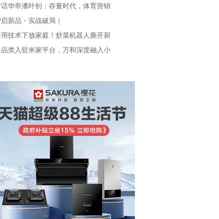
对话华帝潘叶钊：存量时代，体育营销
智启新品・实战破局｜
商用技术下放家庭！炒菜机器人撕开厨
全品类入驻米家平台，万和深度融入小