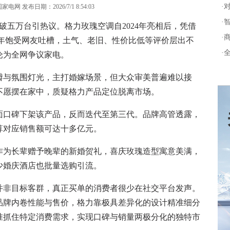
·
网 发布日期：2026/7/1 8:54:03
·
五万台引热议。格力玫瑰空调自2024年亮相后，凭借
·
常年饱受网友吐槽，土气、老旧、性价比低等评价层出不
·
沦为全网争议家电。
与氛围灯光，主打婚嫁场景，但大众审美普遍难以接
不愿摆在家中，质疑格力产品定位脱离市场。
口碑下架该产品，反而迭代至第三代。品牌高管透露，
算对应销售额可达十多亿元。
为长辈赠予晚辈的新婚贺礼，喜庆玫瑰造型寓意美满，
少婚庆酒店也批量选购引流。
非目标客群，真正买单的消费者很少在社交平台发声。
品牌内卷性能与售价，格力靠极具差异化的设计精准细分
准抓住特定消费需求，实现口碑与销量两极分化的独特市