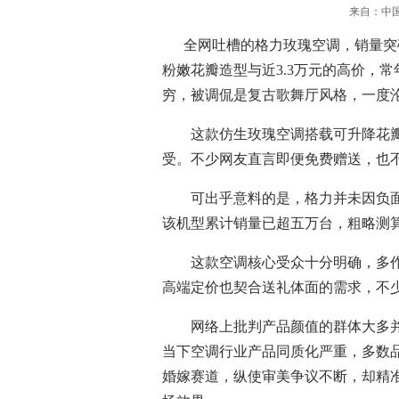
来自：中国家电
全网吐槽的格力玫瑰空调，销量突破
粉嫩花瓣造型与近3.3万元的高价，
穷，被调侃是复古歌舞厅风格，一度
这款仿生玫瑰空调搭载可升降花瓣
受。不少网友直言即便免费赠送，也
可出乎意料的是，格力并未因负面
该机型累计销量已超五万台，粗略测
这款空调核心受众十分明确，多作
高端定价也契合送礼体面的需求，不
网络上批判产品颜值的群体大多并
当下空调行业产品同质化严重，多数
婚嫁赛道，纵使审美争议不断，却精