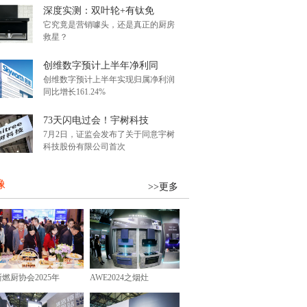
深度实测：双叶轮+有钛免
它究竟是营销噱头，还是真正的厨房
救星？
创维数字预计上半年净利同
创维数字预计上半年实现归属净利润
同比增长161.24%
73天闪电过会！宇树科技
7月2日，证监会发布了关于同意宇树
科技股份有限公司首次
像
>>更多
浙燃厨协会2025年
AWE2024之烟灶