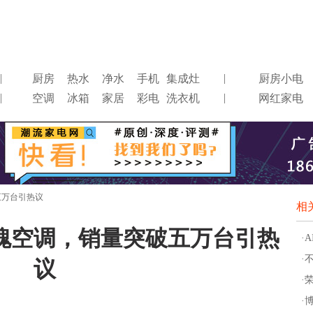
|
|
厨房
热水
净水
手机
集成灶
厨房小电
|
|
空调
冰箱
家居
彩电
洗衣机
网红家电
五万台引热议
相
瑰空调，销量突破五万台引热
·
·
议
·
·