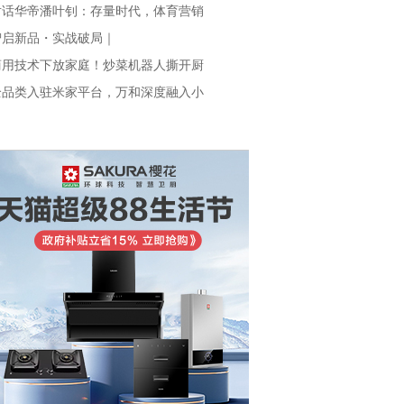
对话华帝潘叶钊：存量时代，体育营销
智启新品・实战破局｜
商用技术下放家庭！炒菜机器人撕开厨
全品类入驻米家平台，万和深度融入小