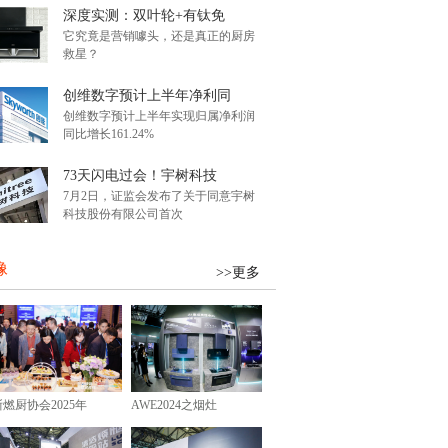
深度实测：双叶轮+有钛免
它究竟是营销噱头，还是真正的厨房
救星？
创维数字预计上半年净利同
创维数字预计上半年实现归属净利润
同比增长161.24%
73天闪电过会！宇树科技
7月2日，证监会发布了关于同意宇树
科技股份有限公司首次
像
>>更多
浙燃厨协会2025年
AWE2024之烟灶