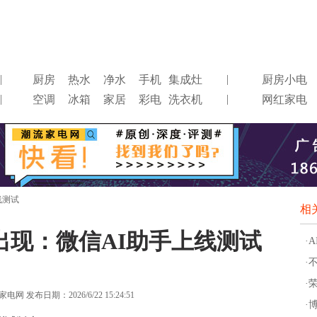
|
|
厨房
热水
净水
手机
集成灶
厨房小电
|
|
空调
冰箱
家居
彩电
洗衣机
网红家电
线测试
相
出现：微信AI助手上线测试
·
·
·
网 发布日期：2026/6/22 15:24:51
·