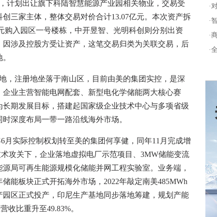
，计划出让旗下科陆智慧能源产业园相关物业，交易受
·
创三家主体，整体交易对价合计13.07亿元。本次资产拆
·
亿元购入园区一号楼栋，中开昱智、光明科创则分别出资
·
资产。因涉及控股方受让资产，这笔交易归类为关联交易，后
·
地。
落地，注册地坐落于南山区，目前由美的集团实控，是深
。企业主营智能电网配套、新型电化学储能两大核心赛
为长期发展目标，搭建起国家级企业技术中心与多项省级
同时深度布局一带一路沿线海外市场。
年6月实际控制权划转至美的集团何享健，同年11月完成增
年技术攻关下，企业落地虚拟电厂示范项目、3MW储能变流
能源局可再生能源规模化储能并网工程实验室。业务端，
8年储能板块正式开拓海外市场，2022年敲定南美485MWh
产园区正式投产，印尼生产基地同步落地筹建，规划产能
收比重升至49.83%。