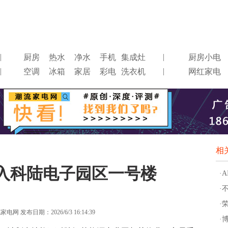
|
|
厨房
热水
净水
手机
集成灶
厨房小电
|
|
空调
冰箱
家居
彩电
洗衣机
网红家电
相
购入科陆电子园区一号楼
·
·
·
网 发布日期：2026/6/3 16:14:39
·