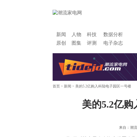
新闻
人物
科技
数据分析
原创
图集
评测
电子杂志
首页
>
新闻
> 美的5.2亿购入科陆电子园区一号楼
美的5.2亿
来自：潮流家电