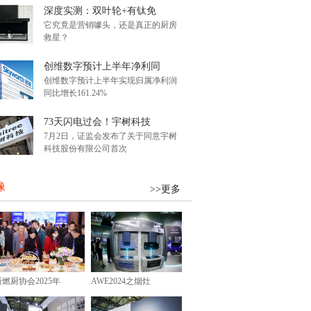
深度实测：双叶轮+有钛免
它究竟是营销噱头，还是真正的厨房
救星？
创维数字预计上半年净利同
创维数字预计上半年实现归属净利润
同比增长161.24%
73天闪电过会！宇树科技
7月2日，证监会发布了关于同意宇树
科技股份有限公司首次
像
>>更多
浙燃厨协会2025年
AWE2024之烟灶