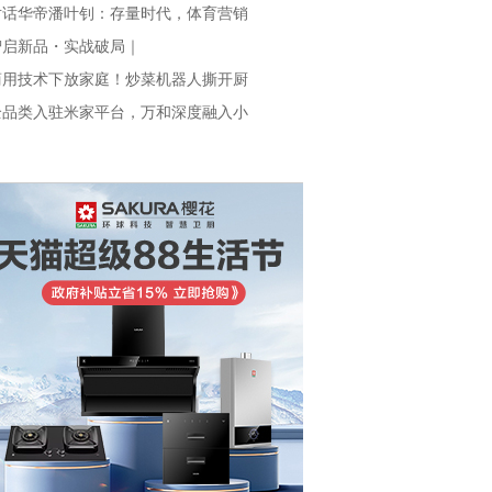
对话华帝潘叶钊：存量时代，体育营销
智启新品・实战破局｜
商用技术下放家庭！炒菜机器人撕开厨
全品类入驻米家平台，万和深度融入小