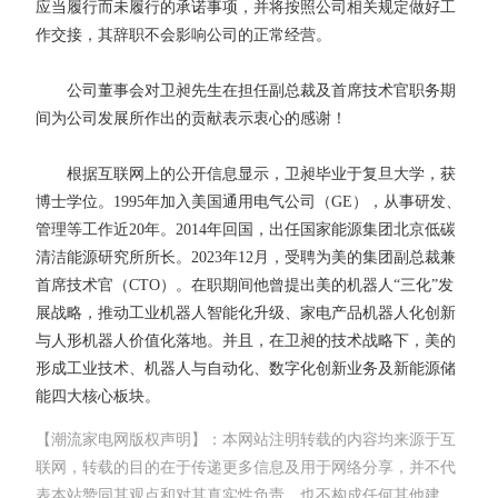
应当履行而未履行的承诺事项，并将按照公司相关规定做好工
作交接，其辞职不会影响公司的正常经营。
公司董事会对卫昶先生在担任副总裁及首席技术官职务期
间为公司发展所作出的贡献表示衷心的感谢！
根据互联网上的公开信息显示，卫昶毕业于复旦大学，获
博士学位。1995年加入美国通用电气公司（GE），从事研发、
管理等工作近20年。2014年回国，出任国家能源集团北京低碳
清洁能源研究所所长。2023年12月，受聘为美的集团副总裁兼
首席技术官（CTO）。在职期间他曾提出美的机器人“三化”发
展战略，推动工业机器人智能化升级、家电产品机器人化创新
与人形机器人价值化落地。并且，在卫昶的技术战略下，美的
形成工业技术、机器人与自动化、数字化创新业务及新能源储
能四大核心板块。
【潮流家电网版权声明】：本网站注明转载的内容均来源于互
联网，转载的目的在于传递更多信息及用于网络分享，并不代
表本站赞同其观点和对其真实性负责，也不构成任何其他建