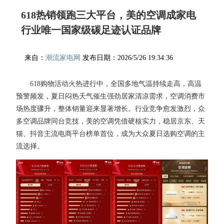
618热销领跑三大平台，美的空调成家电
行业唯一国家级碳足迹认证品牌
来自：
潮流家电网
发布日期：2026/5/26 19:34:36
618购物活动火热进行中，全国多地气温持续走高，高温
预警频发，夏日闷热天气催生强劲居家清凉需求，空调消费市
场热度骤升，整体销量迎来显著增长。行业竞争愈发激烈，众
多空调品牌同台竞技，美的空调凭借硬核实力，稳居京东、天
猫、抖音主流电商平台榜单首位，成为大众夏日选购空调的主
流选择。