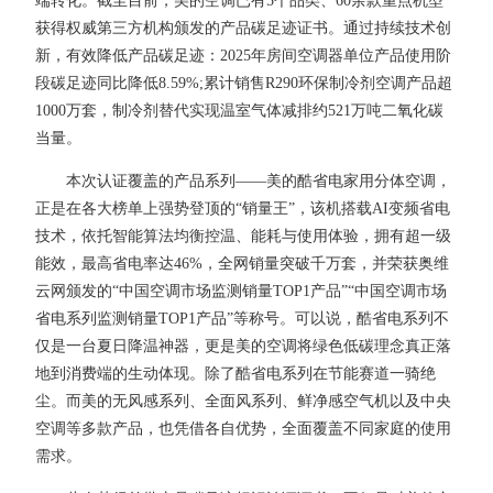
端转化。截至目前，美的空调已有5个品类、60余款重点机型
获得权威第三方机构颁发的产品碳足迹证书。通过持续技术创
新，有效降低产品碳足迹：2025年房间空调器单位产品使用阶
段碳足迹同比降低8.59%;累计销售R290环保制冷剂空调产品超
1000万套，制冷剂替代实现温室气体减排约521万吨二氧化碳
当量。
本次认证覆盖的产品系列——美的酷省电家用分体空调，
正是在各大榜单上强势登顶的“销量王”，该机搭载AI变频省电
技术，依托智能算法均衡控温、能耗与使用体验，拥有超一级
能效，最高省电率达46%，全网销量突破千万套，并荣获奥维
云网颁发的“中国空调市场监测销量TOP1产品”“中国空调市场
省电系列监测销量TOP1产品”等称号。可以说，酷省电系列不
仅是一台夏日降温神器，更是美的空调将绿色低碳理念真正落
地到消费端的生动体现。除了酷省电系列在节能赛道一骑绝
尘。而美的无风感系列、全面风系列、鲜净感空气机以及中央
空调等多款产品，也凭借各自优势，全面覆盖不同家庭的使用
需求。