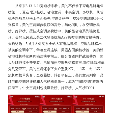
从京东5.13–6.21竞速榜来看，美的不仅拿下家电品牌销售
榜第一，更在2匹+挂机、省电空调、中央空调、多联机、风管
机等趋势单品榜上全面领先;空调金榜中，华凌空调以99.5分位
列榜首，美的空调同步收获99高分，与此同时，在空调热卖
榜、好评榜、壁挂式空调热卖榜中，美的酷省电系列强势登
顶。美的无风感云朵二代登顶抗菌APP操控空调热卖榜榜首。
天猫这边，5–6月大促淘系全站大家电品牌榜、空调品牌榜均
被美的空调拿下，华凌空调连续一周霸占回购榜榜首，美的酷
省电挂机持续两周稳居榜单前三。细分赛道同样战绩斐然：两
大品牌包揽免费安装、电辅加热空调热销榜前三;独立除湿榜单
分列冠亚军。美的空调还拿下大户型及2匹、1.5匹、大1.5匹主
流机型榜单头名，全线霸榜。抖音平台上，美的空调则拿下品
牌节能空调好评榜和人气榜榜单第一，成为“节能空调”赛道的
口碑王，中央空调则包揽爆款榜、好评榜、人气榜TOP1.