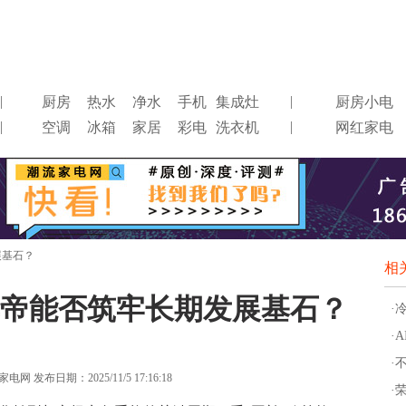
|
|
厨房
热水
净水
手机
集成灶
厨房小电
|
|
空调
冰箱
家居
彩电
洗衣机
网红家电
展基石？
相
帝能否筑牢长期发展基石？
·
·
·
网 发布日期：2025/11/5 17:16:18
·