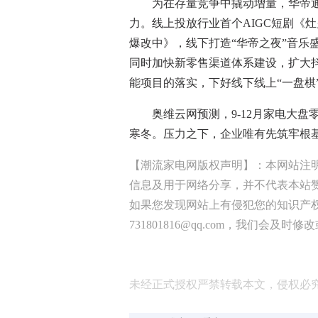
为在存量竞争中撬动增量，华帝通
力。线上投放行业首个AIGC短剧《灶
爆改中》，线下打造“华帝之夜”音乐盛
同时加快新零售渠道体系建设，扩大抖
能项目的落实，下好线下线上“一盘棋
奥维云网预测，9-12月家电大盘零
寒冬。压力之下，企业唯有先筑牢根
【潮流家电网版权声明】：本网站注
信息及用于网络分享，并不代表本站
如果您发现网站上有侵犯您的知识产
731801816@qq.com，我们会及时
未经正式授权严禁转载本文，侵权必