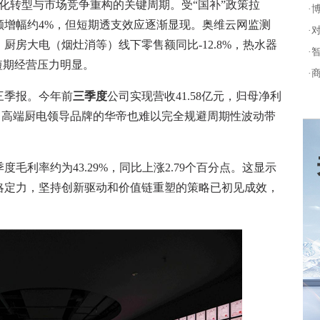
转型与市场竞争重构的关键周期。受“国补”政策拉
·
售额增幅约4%，但短期透支效应逐渐显现。奥维云网监测
·
间，厨房大电（烟灶消等）线下零售额同比-12.8%，热水器
·
业短期经营压力明显。
·
年三季报。今年前
三季度
公司实现营收41.58亿元，归母净利
下，高端厨电领导品牌的华帝也难以完全规避周期性波动带
毛利率约为43.29%，同比上涨2.79个百分点。这显示
略定力，坚持创新驱动和价值链重塑的策略已初见成效，