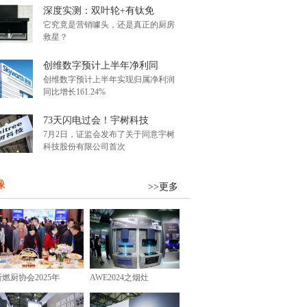
深度实测：双叶轮+有钛免
它究竟是营销噱头，还是真正的厨房
救星？
创维数字预计上半年净利同
创维数字预计上半年实现归属净利润
同比增长161.24%
73天闪电过会！宇树科技
7月2日，证监会发布了关于同意宇树
科技股份有限公司首次
像
>>更多
浙燃厨协会2025年
AWE2024之烟灶