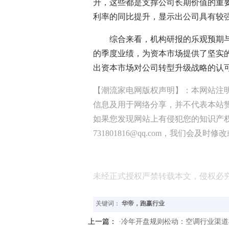
升，这些都是支撑公司长期价值的重
利率的同比提升，显示出公司具有较
综合来看，机构研报的乐观预期与
的季度业绩，为资本市场提供了坚实
出资本市场对公司转型升级战略的认
【潮流家电网版权声明】：本网站注
信息及用于网络分享，并不代表本站
如果您发现网站上有侵犯您的知识产
731801816@qq.com，我们会及时
未经正式授权严禁转载本文，侵权必
关键词：
华帝，跑赢行业
上一篇：
·冷年开盘规则松动：空调行业渠道