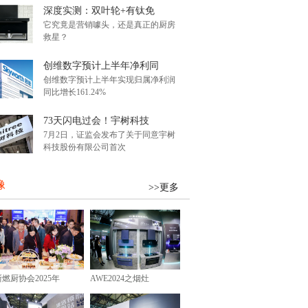
深度实测：双叶轮+有钛免
它究竟是营销噱头，还是真正的厨房
救星？
创维数字预计上半年净利同
创维数字预计上半年实现归属净利润
同比增长161.24%
73天闪电过会！宇树科技
7月2日，证监会发布了关于同意宇树
科技股份有限公司首次
像
>>更多
浙燃厨协会2025年
AWE2024之烟灶