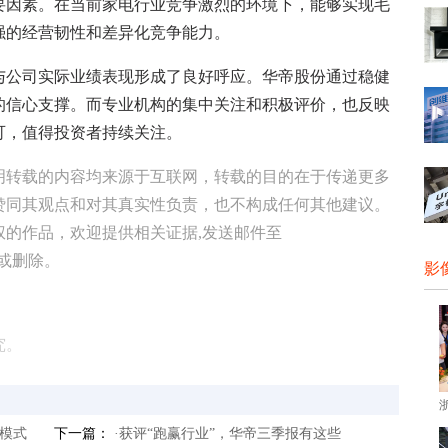
要因素。在当前家电行业竞争激烈的环境下，能够实现毛
强的经营韧性和差异化竞争能力。
公司实际业绩表现形成了良好呼应。华帝股份通过稳健
的信心支撑。而专业机构的集中关注和积极评价，也反映
可，值得投资者持续关注。
明转载的内容均来源于互联网，转载的目的在于传递更多
赞同其观点和对其真实性负责，也不构成任何其他建议。
权的作品，欢迎提供相关证据,发送邮件至
修改或删除。
影
究。
模式
下一篇：
·获评“跑赢行业”，华帝三季报有这些