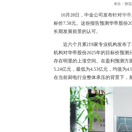
来自：潮流家电
10月28日，中金公司发布针对
华帝
标价7.58元。这份报告预测华帝股份2
长期发展前景的认可。
近六个月累计8家专业机构发布了相
机构对华帝股份2025年的目标价预测分布
存在明显的上涨空间。在盈利预测方面
5.24亿元，最低为4.53亿元，均值为4
在当前厨电行业整体承压的背景下，