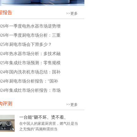
据报告
>>更多
2026年一季度电热水器市场逆势增
2026年一季度厨电市场分析：三重
2025年厨电市场会下滑多少？
2024年热水器市场分析：多技术融
2025年集成灶市场预测：零售规模
2024年国内洗衣机市场总结：国补
2024年厨电市场分析报告：“国补
2024年集成灶市场分析报告：市场
购评测
>>更多
一台能“砸不坏、烫不着、
在中国人的家庭厨房里，燃气灶是当
之无愧的“高频刚需担当