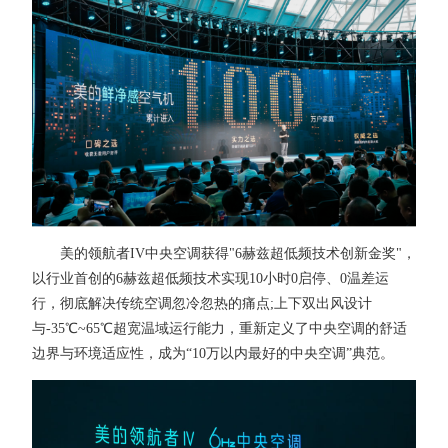
美的领航者IV中央空调获得"6赫兹超低频技术创新金奖"，
以行业首创的6赫兹超低频技术实现10小时0启停、0温差运
行，彻底解决传统空调忽冷忽热的痛点;上下双出风设计
与-35℃~65℃超宽温域运行能力，重新定义了中央空调的舒适
边界与环境适应性，成为“10万以内最好的中央空调”典范。