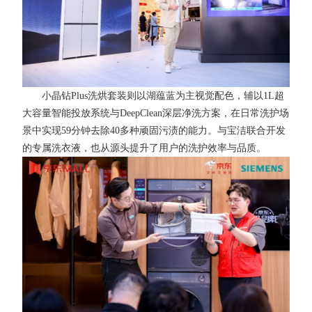
小晶钻Plus洗烘套装则以湖蕴蓝为主视觉配色，辅以1L超
大容量智能投放系统与DeepClean深层净洗方案，在日常洗护场
景中实现59分钟去除40多种顽固污渍的能力。与宝洁联合开发
的专属洗衣液，也从源头提升了用户的洗护效率与品质。