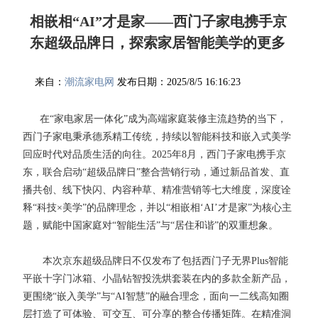
相嵌相“AI”才是家——西门子家电携手京
东超级品牌日，探索家居智能美学的更多
可能
来自：
潮流家电网
发布日期：2025/8/5 16:16:23
在“家电家居一体化”成为高端家庭装修主流趋势的当下，
西门子家电秉承德系精工传统，持续以智能科技和嵌入式美学
回应时代对品质生活的向往。2025年8月，西门子家电携手京
东，联合启动“超级品牌日”整合营销行动，通过新品首发、直
播共创、线下快闪、内容种草、精准营销等七大维度，深度诠
释“科技×美学”的品牌理念，并以“相嵌相‘AI’才是家”为核心主
题，赋能中国家庭对“智能生活”与“居住和谐”的双重想象。
本次京东超级品牌日不仅发布了包括西门子无界Plus智能
平嵌十字门冰箱、小晶钻智投洗烘套装在内的多款全新产品，
更围绕“嵌入美学”与“AI智慧”的融合理念，面向一二线高知圈
层打造了可体验、可交互、可分享的整合传播矩阵。在精准洞