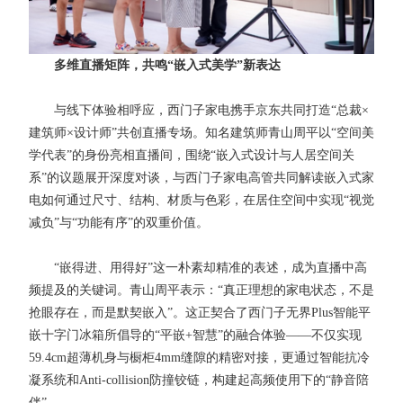
多维直播矩阵，共鸣“嵌入式美学”新表达
与线下体验相呼应，西门子家电携手京东共同打造“总裁×
建筑师×设计师”共创直播专场。知名建筑师青山周平以“空间美
学代表”的身份亮相直播间，围绕“嵌入式设计与人居空间关
系”的议题展开深度对谈，与西门子家电高管共同解读嵌入式家
电如何通过尺寸、结构、材质与色彩，在居住空间中实现“视觉
减负”与“功能有序”的双重价值。
“嵌得进、用得好”这一朴素却精准的表述，成为直播中高
频提及的关键词。青山周平表示：“真正理想的家电状态，不是
抢眼存在，而是默契嵌入”。这正契合了西门子无界Plus智能平
嵌十字门冰箱所倡导的“平嵌+智慧”的融合体验——不仅实现
59.4cm超薄机身与橱柜4mm缝隙的精密对接，更通过智能抗冷
凝系统和Anti-collision防撞铰链，构建起高频使用下的“静音陪
伴”。