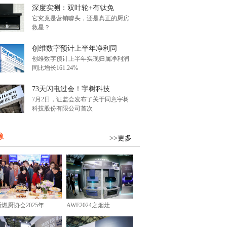
深度实测：双叶轮+有钛免
它究竟是营销噱头，还是真正的厨房
救星？
创维数字预计上半年净利同
创维数字预计上半年实现归属净利润
同比增长161.24%
73天闪电过会！宇树科技
7月2日，证监会发布了关于同意宇树
科技股份有限公司首次
像
>>更多
浙燃厨协会2025年
AWE2024之烟灶