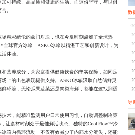
更加可持续、高品质和健康的生活。而这份坚守，与世俱
而合。
数
·
·
场精彩绝伦的豪门对决，也在今夏时刻点燃了全球热
·
世俱杯™全球官方冰箱，ASKO冰箱以精湛工艺和创新设计，为
·
生活体验。
·
·
和营养成分，为家庭提供健康饮食的坚实保障，如同足
场上的出色表现提供支持。ASKO冰箱汲取自然储鲜灵
·
储鲜环境，无论瓜果蔬菜还是肉类海鲜，都能在这找到适
·
导
技术，能精准监测用户日常使用习惯，自动调整制冷策
让食材时刻处于最佳鲜活状态。独特的Cool Flow™冷
在冰箱内循环流动，不仅有效减少了内部水分流失，还能