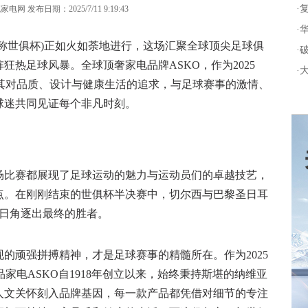
·
网 发布日期：2025/7/11 9:19:43
·
称世俱杯)正如火如荼地进行，这场汇聚全球顶尖足球俱
·
狂热足球风暴。全球顶奢家电品牌ASKO，作为2025
·
将其对品质、设计与健康生活的追求，与足球赛事的激情、
球迷共同见证每个非凡时刻。
比赛都展现了足球运动的魅力与运动员们的卓越技艺，
点。在刚刚结束的世俱杯半决赛中，切尔西与巴黎圣日耳
4日角逐出最终的胜者。
顽强拼搏精神，才是足球赛事的精髓所在。作为2025
品家电ASKO自1918年创立以来，始终秉持斯堪的纳维亚
人文关怀刻入品牌基因，每一款产品都凭借对细节的专注