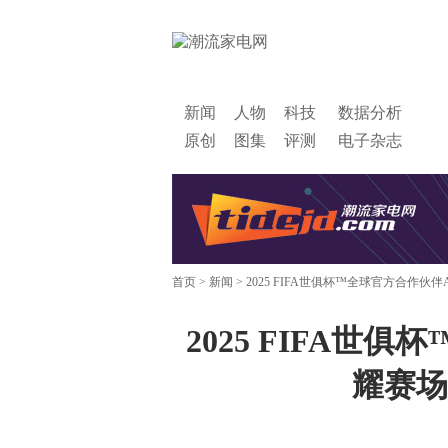
新闻
人物
科技
数据分析
原创
图集
评测
电子杂志
首页
>
新闻
> 2025 FIFA世俱杯™全球官方合作
2025 FIFA世
耀赛场