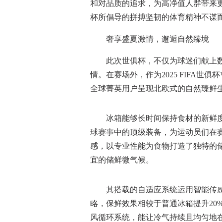
和对品质的追求，为高净值人群带来
杯所倡导的拼搏坚韧的体育精神不谋
奢享盛夏激情，邂逅自然臻境
此次世俱杯，不仅为球迷们献上数
情。在赛场外，作为2025 FIFA
全球菁英用户呈现北欧式的自然臻鲜
冰箱能够长时间保持食材的新鲜度
球赛事中的顶级装备，为运动员们在赛
感，以专业性能为食物打造了独特的
宜的储鲜微气候。
其搭载的自适应系统运用智能传感
略，保鲜效果相较于普通冰箱提升20%，
风循环系统，能让冷气持续且均匀地