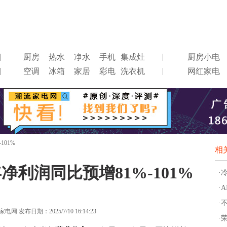
|
|
厨房
热水
净水
手机
集成灶
厨房小电
|
|
空调
冰箱
家居
彩电
洗衣机
网红家电
101%
相
净利润同比预增81%-101%
·
·
·
网 发布日期：2025/7/10 16:14:23
·