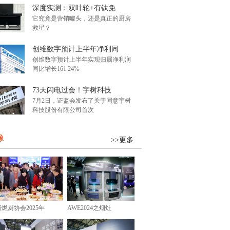
深度实测：双叶轮+有钛免
它究竟是营销噱头，还是真正的厨房
救星？
创维数字预计上半年净利同
创维数字预计上半年实现归属净利润
同比增长161.24%
73天闪电过会！宇树科技
7月2日，证监会发布了关于同意宇树
科技股份有限公司首次
像
>>更多
浙燃厨协会2025年
AWE2024之烟灶