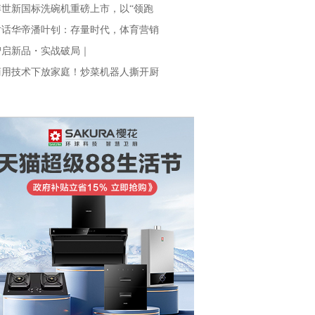
博世新国标洗碗机重磅上市，以“领跑
对话华帝潘叶钊：存量时代，体育营销
智启新品・实战破局｜
商用技术下放家庭！炒菜机器人撕开厨