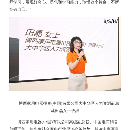
师学习，展现好奇心、勇气和学习能力，珍惜这个舞台，不断
突破自己。”
博西家用电器投资(中国)有限公司大中华区人力资源副总
裁田晶女士致辞
博西家用电器(中国)有限公司高级副总裁、中国电商销售
总经理陈一伟先生结合家电行业渠道变革趋势，解读电商赛道