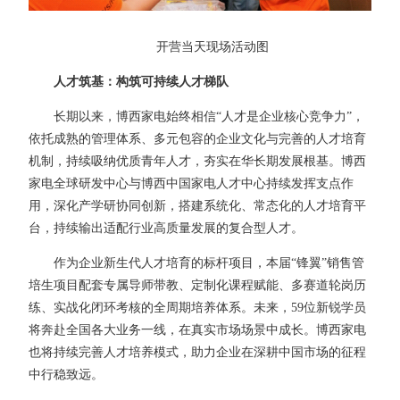
开营当天现场活动图
人才筑基：构筑可持续人才梯队
长期以来，博西家电始终相信“人才是企业核心竞争力”，
依托成熟的管理体系、多元包容的企业文化与完善的人才培育
机制，持续吸纳优质青年人才，夯实在华长期发展根基。博西
家电全球研发中心与博西中国家电人才中心持续发挥支点作
用，深化产学研协同创新，搭建系统化、常态化的人才培育平
台，持续输出适配行业高质量发展的复合型人才。
作为企业新生代人才培育的标杆项目，本届“锋翼”销售管
培生项目配套专属导师带教、定制化课程赋能、多赛道轮岗历
练、实战化闭环考核的全周期培养体系。未来，59位新锐学员
将奔赴全国各大业务一线，在真实市场场景中成长。博西家电
也将持续完善人才培养模式，助力企业在深耕中国市场的征程
中行稳致远。