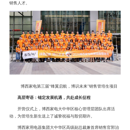
销售人才。
博西家电第三届“锋翼启航，博识未来”销售管培生项目
高层寄语：锚定发展机遇，共赴成长征程
开营仪式上，博西家电大中华区核心管理层团队出席活
动，为管培生新生送上了诚挚祝福与殷切期许。
博西家用电器集团大中华区高级副总裁兼首席销售官郭治