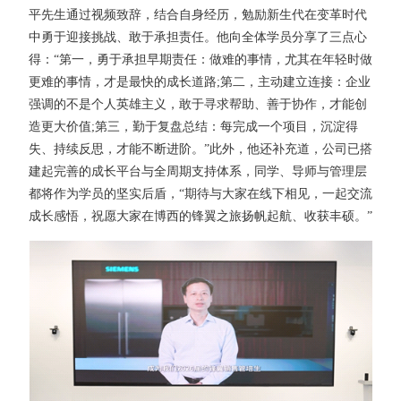
平先生通过视频致辞，结合自身经历，勉励新生代在变革时代
中勇于迎接挑战、敢于承担责任。他向全体学员分享了三点心
得：“第一，勇于承担早期责任：做难的事情，尤其在年轻时做
更难的事情，才是最快的成长道路;第二，主动建立连接：企业
强调的不是个人英雄主义，敢于寻求帮助、善于协作，才能创
造更大价值;第三，勤于复盘总结：每完成一个项目，沉淀得
失、持续反思，才能不断进阶。”此外，他还补充道，公司已搭
建起完善的成长平台与全周期支持体系，同学、导师与管理层
都将作为学员的坚实后盾，“期待与大家在线下相见，一起交流
成长感悟，祝愿大家在博西的锋翼之旅扬帆起航、收获丰硕。”