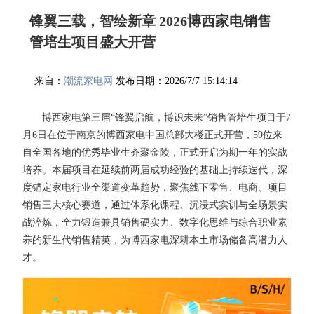
锋翼三载，智绘新章 2026博西家电销售
管培生项目盛大开营
来自：
潮流家电网
发布日期：2026/7/7 15:14:14
博西家电第三届“锋翼启航，博识未来”销售管培生项目于7
月6日在位于南京的博西家电中国总部大楼正式开营，59位来
自全国各地的优秀毕业生齐聚金陵，正式开启为期一年的实战
培养。本届项目在延续前两届成功经验的基础上持续迭代，深
度锚定家电行业全渠道变革趋势，聚焦线下零售、电商、项目
销售三大核心赛道，通过体系化课程、沉浸式实训与全场景实
战淬炼，全力锻造兼具销售硬实力、数字化思维与综合职业素
养的新生代销售精英，为博西家电深耕本土市场储备高潜力人
才。