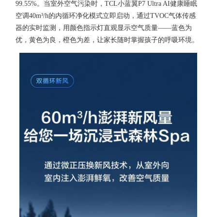
99.55%。当室外空气污染时，TCL小蓝翼P7 Ultra AI健康睡眠
空调40m³/h的内循环净化模式立即启动，通过TVOC气体传感
器的实时监测，用颜色指示灯直观显示空气质量——蓝色为
优，黄色为良，橙色为差，让家长随时掌握孩子的呼吸环境。