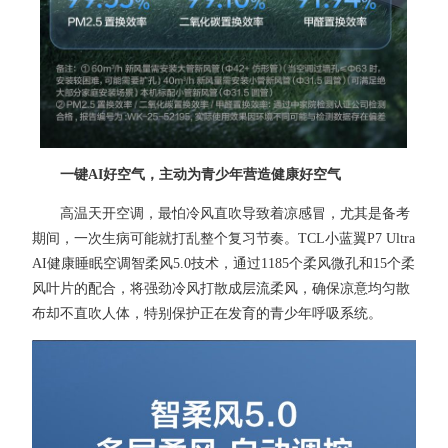
一键AI好空气，主动为青少年营造健康好空气
高温天开空调，最怕冷风直吹导致着凉感冒，尤其是备考
期间，一次生病可能就打乱整个复习节奏。TCL小蓝翼P7 Ultra
AI健康睡眠空调智柔风5.0技术，通过1185个柔风微孔和15个柔
风叶片的配合，将强劲冷风打散成层流柔风，确保凉意均匀散
布却不直吹人体，特别保护正在发育的青少年呼吸系统。