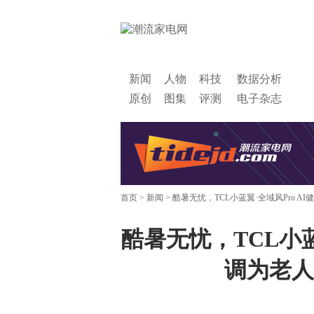
新闻
人物
科技
数据分析
原创
图集
评测
电子杂志
首页
>
新闻
> 酷暑无忧，TCL小蓝翼·全域风Pro 
酷暑无忧，TCL小蓝
调为老人