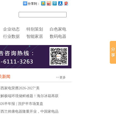
分享到：
企业动态
特别策划
白色家电
行业数据
智能家居
数码电器
关新闻
>>更多
博西家电荣膺2026-2027“美
破解极端环境储鲜难题！海尔冰箱再获
2026半年报 | 洗护半市场复盘
新西兰帅康电器隆重开业，中国家电品