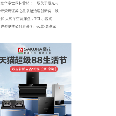
复盘华帝世界杯营销：一场关于眼光与
华帝荣膺证券之星卓越治理创新奖，以
破解 大客厅空调痛点，TCL小蓝翼
大户型夏季如何避暑？小蓝翼·尊享家