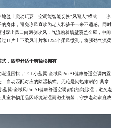
毯上爬动玩耍，空调能智能切换“风避人”模式——凉
子的身体，避免凉风直吹为老人和孩子带来不适感。同时
通过双出风口向两侧吹风，气流贴着墙壁覆盖全屋，中间
过11片上下柔风叶片和1254个柔风微孔，将强劲气流柔
模式，四季舒适干爽轻松拥有
困扰，TCL小蓝翼·全域风Pro AI健康舒适空调内置
态，自动匹配对应的除湿模式。无论是闷热难耐的“桑拿
小蓝翼·全域风Pro AI健康舒适空调都能智能除湿，避免老
止儿童衣物用品因环境潮湿而滋生细菌，守护老幼家庭成