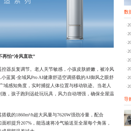
数
·
·
·
·
不再怕“冷风直吹”
·
控器反复调节。老人关节敏感，小孩皮肤娇嫩，被冷风
·
蓝翼·全域风Pro AI健康舒适空调搭载的AI御风之眼舒
·
0°广域感知角度，实时捕捉人体位置与移动轨迹。当老人
·
刺激，孩子跑到远处玩玩具，风力自动增强，确保全屋温
导
1860m³/h超大风量与7620W强劲冷量，配合
出风口面积提升207%，能迅速将冷气输送至全屋每个角落，