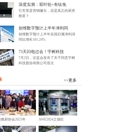
深度实测：双叶轮+有钛免
它究竟是营销噱头，还是真正的厨房
救星？
创维数字预计上半年净利同
创维数字预计上半年实现归属净利润
同比增长161.24%
73天闪电过会！宇树科技
7月2日，证监会发布了关于同意宇树
科技股份有限公司首次
像
>>更多
浙燃厨协会2025年
AWE2024之烟灶