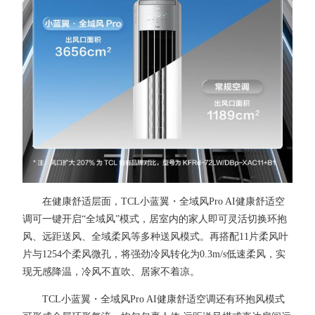
在健康舒适层面，TCL小蓝翼・全域风Pro AI健康舒适空
调可一键开启“全域风”模式，居室内的家人即可灵活切换环抱
风、远距送风、全域柔风等多种送风模式。再搭配11片柔风叶
片与1254个柔风微孔，将强劲冷风转化为0.3m/s低速柔风，实
现无感降温，冷风不直吹、居家不着凉。
TCL小蓝翼・全域风Pro AI健康舒适空调还有环抱风模式