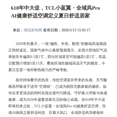
618年中大促，TCL小蓝翼・全域风Pro
AI健康舒适空调定义夏日舒适居家
来自：
潮流家电网
发布日期：2026/5/13 15:03:17
2026年的夏天，一场“偏热、长热、酷热”的极端高温挑战
正悄然逼近。国家气候中心最新预测显示，全国大部地区气温
将较常年偏高0.5至1℃，部分区域甚至可能偏高1至2℃，高温
日数预计增加5至15天。叠加区域性极端高温天气的频发，今
夏注定是一场对耐热能力的严峻考验。
面对持续攀升的热浪，传统空调直吹带来的头痛、关节酸
痛及呼吸道不适等“空调病”，已成为困扰无数家庭的顽疾。如
何在享受清凉的同时实现全屋均匀降温、守护家人呼吸与体感
健康，成为2026年盛夏居家生活的核心命题。在618年中大促
即将到来之际，TCL小蓝翼・全域风Pro AI健康舒适空调，凭
借AI御风之眼舒适科技、巨幕大风口、全域舒适风等硬核科