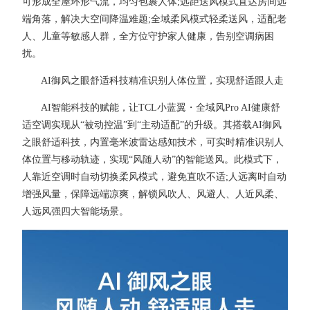
可形成全屋环形气流，均匀包裹人体;远距送风模式直达房间远
端角落，解决大空间降温难题;全域柔风模式轻柔送风，适配老
人、儿童等敏感人群，全方位守护家人健康，告别空调病困
扰。
AI御风之眼舒适科技精准识别人体位置，实现舒适跟人走
AI智能科技的赋能，让TCL小蓝翼・全域风Pro AI健康舒
适空调实现从“被动控温”到“主动适配”的升级。其搭载AI御风
之眼舒适科技，内置毫米波雷达感知技术，可实时精准识别人
体位置与移动轨迹，实现“风随人动”的智能送风。此模式下，
人靠近空调时自动切换柔风模式，避免直吹不适;人远离时自动
增强风量，保障远端凉爽，解锁风吹人、风避人、人近风柔、
人远风强四大智能场景。