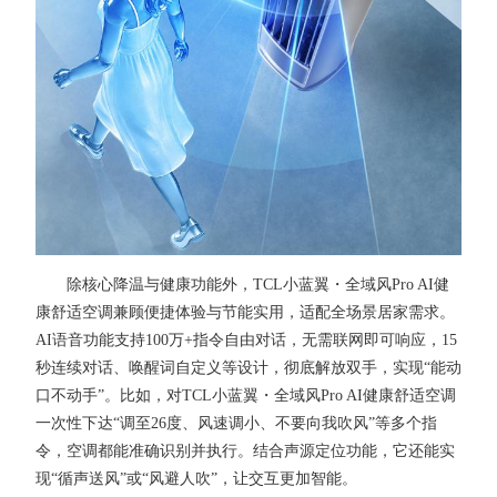
除核心降温与健康功能外，TCL小蓝翼・全域风Pro AI健
康舒适空调兼顾便捷体验与节能实用，适配全场景居家需求。
AI语音功能支持100万+指令自由对话，无需联网即可响应，15
秒连续对话、唤醒词自定义等设计，彻底解放双手，实现“能动
口不动手”。比如，对TCL小蓝翼・全域风Pro AI健康舒适空调
一次性下达“调至26度、风速调小、不要向我吹风”等多个指
令，空调都能准确识别并执行。结合声源定位功能，它还能实
现“循声送风”或“风避人吹”，让交互更加智能。