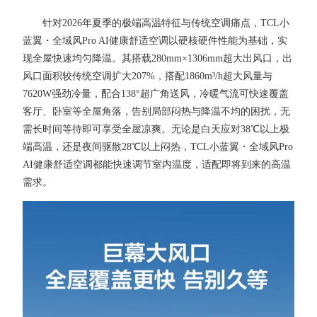
针对2026年夏季的极端高温特征与传统空调痛点，TCL小
蓝翼・全域风Pro AI健康舒适空调以硬核硬件性能为基础，实
现全屋快速均匀降温。其搭载280mm×1306mm超大出风口，出
风口面积较传统空调扩大207%，搭配1860m³/h超大风量与
7620W强劲冷量，配合138°超广角送风，冷暖气流可快速覆盖
客厅、卧室等全屋角落，告别局部闷热与降温不均的困扰，无
需长时间等待即可享受全屋凉爽。无论是白天应对38℃以上极
端高温，还是夜间驱散28℃以上闷热，TCL小蓝翼・全域风Pro
AI健康舒适空调都能快速调节室内温度，适配即将到来的高温
需求。