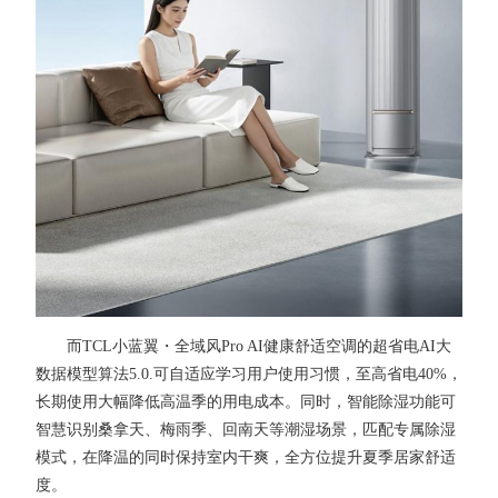
而TCL小蓝翼・全域风Pro AI健康舒适空调的超省电AI大
数据模型算法5.0.可自适应学习用户使用习惯，至高省电40%，
长期使用大幅降低高温季的用电成本。同时，智能除湿功能可
智慧识别桑拿天、梅雨季、回南天等潮湿场景，匹配专属除湿
模式，在降温的同时保持室内干爽，全方位提升夏季居家舒适
度。