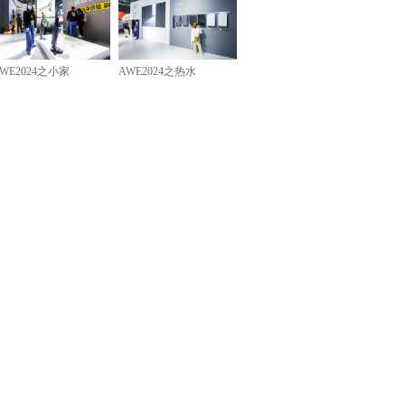
WE2024之小家
AWE2024之热水