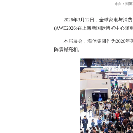
来自：潮流家电
2026年3月12日，全球家电与消
(AWE2026)在上海新国际博览中心隆
本届展会，海信集团作为2026年
阵震撼亮相。