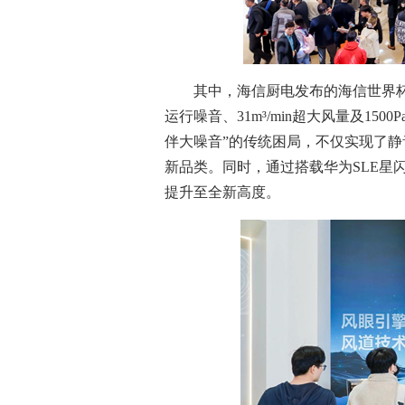
其中，海信厨电发布的海信世界杯定
运行噪音、31m³/min超大风量及1
伴大噪音”的传统困局，不仅实现了静
新品类。同时，通过搭载华为SLE星
提升至全新高度。