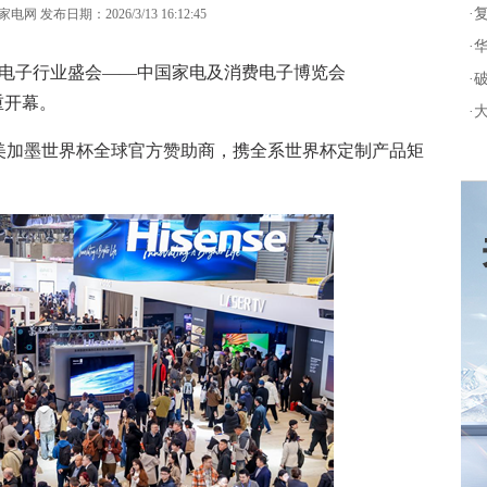
·
网 发布日期：2026/3/13 16:12:45
·
费电子行业盛会——中国家电及消费电子博览会
·
重开幕。
·
美加墨世界杯全球官方赞助商，携全系世界杯定制产品矩