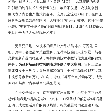
AI原生创意大片《乘风破浪的总裁-AI篇》，以其震撼的视效
和创新的制作技术引发行业关注。该片不仅是一次视觉创新，
更代表了内容生产模式的变革。该片以全流程AI制作，在保证
好莱坞级视觉效果的同时，大幅提升内容生产效率。这种“科技
化表达”突破了传统拍摄的时间与地理限制，让每个品牌都能以
更具冲击力的方式展现技术实力。
更重要的是，AI技术的应用让产品功能得以“可视化”呈
现。片中，各位品牌总裁置身于充满科技感的未来场景，与各
品牌创新产品同框互动，将抽象的技术参数转化为直观的视觉
体验，
为品牌新品科技感的表达提供了更大空间
。该片上线后
迅速引发全网热议，播放量超2000万，全网互动量超15万，其
中视频号点赞10万+、在B站、小红书等平台点赞均破万，成为
国内AI与商业内容融合的典型范例。
在社交传播层面，京东家电家居在微博、小红书等平台发
起#假如我是xx品牌总裁#、#京东11.11乘风破浪的总裁#等话题
互动，成功激活用户的共创热情。相关话题总阅读量达3.9亿，