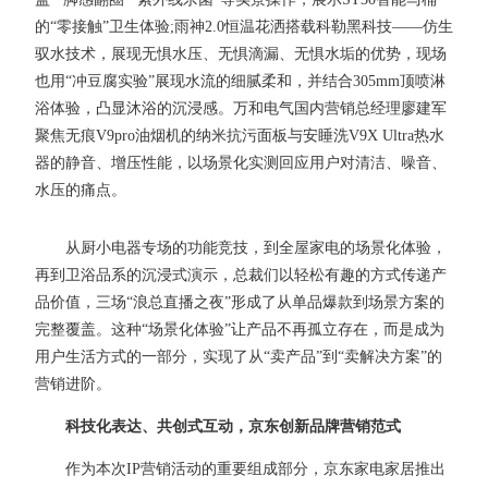
的“零接触”卫生体验;雨神2.0恒温花洒搭载科勒黑科技——仿生
驭水技术，展现无惧水压、无惧滴漏、无惧水垢的优势，现场
也用“冲豆腐实验”展现水流的细腻柔和，并结合305mm顶喷淋
浴体验，凸显沐浴的沉浸感。万和电气国内营销总经理廖建军
聚焦无痕V9pro油烟机的纳米抗污面板与安睡洗V9X Ultra热水
器的静音、增压性能，以场景化实测回应用户对清洁、噪音、
水压的痛点。
从厨小电器专场的功能竞技，到全屋家电的场景化体验，
再到卫浴品系的沉浸式演示，总裁们以轻松有趣的方式传递产
品价值，三场“浪总直播之夜”形成了从单品爆款到场景方案的
完整覆盖。这种“场景化体验”让产品不再孤立存在，而是成为
用户生活方式的一部分，实现了从“卖产品”到“卖解决方案”的
营销进阶。
科技化表达、共创式互动，京东创新品牌营销范式
作为本次IP营销活动的重要组成部分，京东家电家居推出