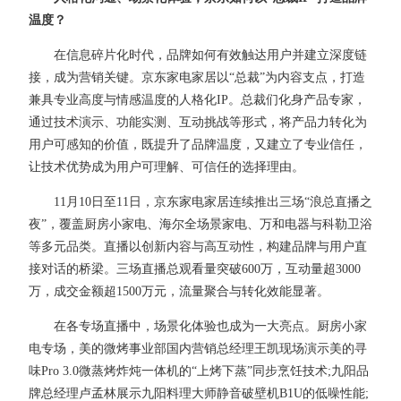
温度？
在信息碎片化时代，品牌如何有效触达用户并建立深度链
接，成为营销关键。京东家电家居以“总裁”为内容支点，打造
兼具专业高度与情感温度的人格化IP。总裁们化身产品专家，
通过技术演示、功能实测、互动挑战等形式，将产品力转化为
用户可感知的价值，既提升了品牌温度，又建立了专业信任，
让技术优势成为用户可理解、可信任的选择理由。
11月10日至11日，京东家电家居连续推出三场“浪总直播之
夜”，覆盖厨房小家电、海尔全场景家电、万和电器与科勒卫浴
等多元品类。直播以创新内容与高互动性，构建品牌与用户直
接对话的桥梁。三场直播总观看量突破600万，互动量超3000
万，成交金额超1500万元，流量聚合与转化效能显著。
在各专场直播中，场景化体验也成为一大亮点。厨房小家
电专场，美的微烤事业部国内营销总经理王凯现场演示美的寻
味Pro 3.0微蒸烤炸炖一体机的“上烤下蒸”同步烹饪技术;九阳品
牌总经理卢孟林展示九阳料理大师静音破壁机B1U的低噪性能;