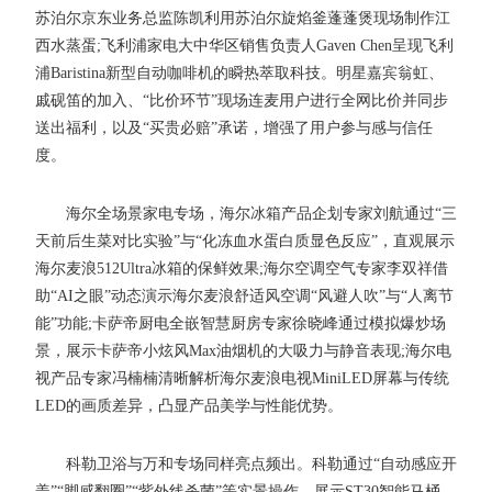
苏泊尔京东业务总监陈凯利用苏泊尔旋焰釜蓬蓬煲现场制作江
西水蒸蛋;飞利浦家电大中华区销售负责人Gaven Chen呈现飞利
浦Baristina新型自动咖啡机的瞬热萃取科技。明星嘉宾翁虹、
戚砚笛的加入、“比价环节”现场连麦用户进行全网比价并同步
送出福利，以及“买贵必赔”承诺，增强了用户参与感与信任
度。
海尔全场景家电专场，海尔冰箱产品企划专家刘航通过“三
天前后生菜对比实验”与“化冻血水蛋白质显色反应”，直观展示
海尔麦浪512Ultra冰箱的保鲜效果;海尔空调空气专家李双祥借
助“AI之眼”动态演示海尔麦浪舒适风空调“风避人吹”与“人离节
能”功能;卡萨帝厨电全嵌智慧厨房专家徐晓峰通过模拟爆炒场
景，展示卡萨帝小炫风Max油烟机的大吸力与静音表现;海尔电
视产品专家冯楠楠清晰解析海尔麦浪电视MiniLED屏幕与传统
LED的画质差异，凸显产品美学与性能优势。
科勒卫浴与万和专场同样亮点频出。科勒通过“自动感应开
盖”“脚感翻圈”“紫外线杀菌”等实景操作，展示ST30智能马桶