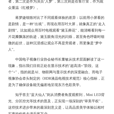
者，第二次是作为演员‘入梦’，第三次则是在客厅里，作为观
众重温《红楼梦》。
蒋梦婕细致对比了不同观看体验的差异：以前用小屏看的
是剧情，是一种“出戏”，而现在用百吋大屏，就像真正的“走入
剧情”。比如观众用百吋电视观看“黛玉葬花”，能清晰看到每一
片花瓣飘落的轨迹，黛玉眼角泪光的闪烁，甚至角色呼吸时细
微的起伏，这种沉浸感让观众不再是旁观者，而更像是“梦中
人”。
中国电子视像行业协会秘书长董敏从技术层面解读了这一
现象，指出我们目前正处在显示技术的“超高清+”阶段。这
个“+”，指的就是AI、物联网与显示技术的深度融合。而电子
视像协会牵头制定的《HDR液晶电视技术规范》核心指标，正
是为了确保设备能无偏差地呈现东方色彩美学。
知乎答主“蓝大仙人”则从消费者角度观察到，Mini LED背
光、分区控光等技术的普及，正实现一场深刻的“审美平权”，
这些技术进步带来的最深刻意义是，让高品质美学体验以相对
实惠的价格走进千家万户。