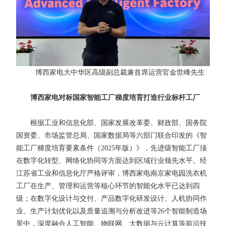
博西家电大中华区高级副总裁兼首席运营官金世峰先生
博西家电对标国家智能工厂梯度培育打造行业标杆工厂
根据工业和信息化部、国家发展改革委、财政部、国务院
国资委、市场监管总局、国家数据局等六部门联合印发的《智
能工厂梯度培育要素条件（2025年版）》，先进级智能工厂须
在数字化转型、网络化协同等方面达到区域行业领先水平。经
江苏省工业和信息化厅严格评审，博西家电南京家电园洗衣机
工厂在生产、管理和运营等核心环节的智能化水平已达到四
级；在数字化设计与交付、产品数字化研发设计、人机协同作
业、生产计划优化以及质量追溯与分析改进等26个智能制造场
景中，深度融合人工智能、物联网、大数据与云计算等前沿技