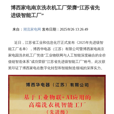
博西家电南京洗衣机工厂荣膺“江苏省先
进级智能工厂”
来自：
潮流家电网
发布日期：2025/8/26 13:26:49
近日，江苏省工业和信息化厅正式发布《2025年先进级智
能工厂名单》，博西华电器（江苏）有限公司暨博西家电南京
家电园洗衣机工厂凭借“工业物联网与人工智能深度融合的全价
值链智造体系”成功荣获“江苏省先进级智能工厂”称号。此次获
奖印证了博西家电在数字化转型和智能制造领域的深厚实力。