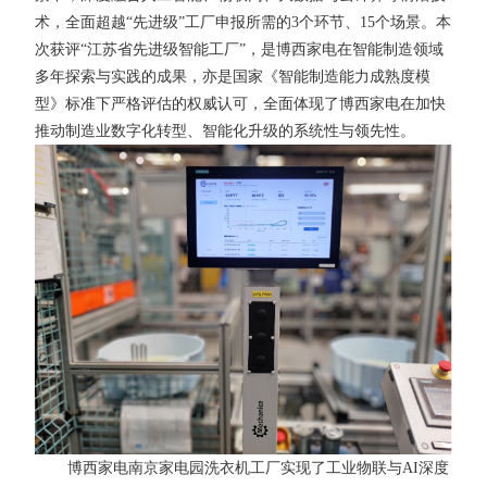
术，全面超越“先进级”工厂申报所需的3个环节、15个场景。本
次获评“江苏省先进级智能工厂”，是博西家电在智能制造领域
多年探索与实践的成果，亦是国家《智能制造能力成熟度模
型》标准下严格评估的权威认可，全面体现了博西家电在加快
推动制造业数字化转型、智能化升级的系统性与领先性。
博西家电南京家电园洗衣机工厂实现了工业物联与AI深度