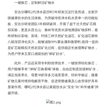
一键换芯，定制鲜活矿物水
安吉尔哪吒2代净水器历时5年研发沉淀打造而成，全新升
级健康饮水的生活体验。为突破传统净水机水质单一的功能短
板，安吉尔研发团队5年精研破局，开展了超千次天然矿芯模
拟实验，更是从昆仑山、秦岭等优质水源地溯源矿物原料，最
终研制出富锶、富镁、钙镁三种天然矿化滤芯。矿化滤芯拥有
八级深层净化实力，能够滤除99%重金属和微塑料;值得一提的
是矿芯能模拟天然岩层矿化过程，提供稳定长效缓释矿物水，
为用户带来五星口感级别的“鲜矿好水”。
此外，产品还采用专利秒按弹技术，一键按弹轻松换芯，
用户能够享有“3种矿芯换着喝”体验，自由定制直饮级鲜矿水，
满足泡茶养生、母婴冲奶等多元场景需求。经科学验证，微量
矿物元素对维持电解质平衡、促进骨骼健康及心血管保护具有
显著作用。哪吒2代净水器让家庭饮水从“安全”向“科学健康”跨
越升级。