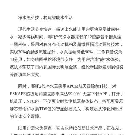
净水黑科技，构建智能水生活
现代生活节奏快速，极速出水能让用户更快享受健康好
水，减少等候时间。哪吒2代净水器搭载了12腔静音平衡泵这
一黑科技，采用对称分布传动机构及超微振幅运动隔膜技术，
实现30%的越级流速提升，水泵振幅降低90%，工作噪音仅为
43分贝，如身临图书馆环境般安静，为用户营造“静”水体验。
该技术荣获了日内瓦国际发明展金奖、纽伦堡国际发明展银奖
等多项国际大奖。
同时，哪吒2代净水器采用APCM航天级除菌科技，对
ESKAPE超级耐药菌去除率高达99.99%;无需下载APP，打开手
机蓝牙，NFC碰一下便可实时监测机器整体状态，搭配可显示
滤芯寿命和水质TDS值的智显触控龙头，构筑起从净化到出水
的立体安全屏障。
以用户需求为原点，安吉尔持续创新技术产品，正在AI、