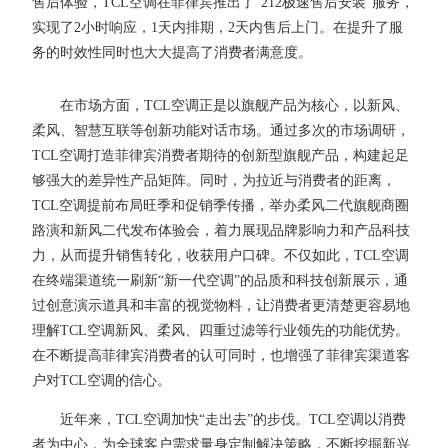
售后体验，TCL空调在菲律宾推出了“212极速售后安装”服务，
实现了2小时响应，1天内排期，2天内售后上门。在提升了服
务的时效性同时也大大提高了消费者满意度。
在市场方面，TCL空调正是以旗舰产品为核心，以新风、
柔风、智慧互联等创新功能对话市场。通过多次的市场调研，
TCL空调打造菲律宾消费者期待的创新型旗舰产品，构建起足
够强大的差异性产品矩阵。同时，为拉近与消费者的距离，
TCL空调提前布局旺季和促销季传播，举办柔风二代旗舰商圈
路演和新风二代发布体验会，着力展现品牌影响力和产品科技
力，从而提升销售转化，收获用户口碑。不仅如此，TCL空调
在终端渠道统一刷新“新一代空调”的品质和科技创新展示，通
过创意演示道具和丰富的视觉物料，让消费者更清楚更容易地
理解TCL空调新风、柔风、四重过滤等行业领先的功能优势。
在不断提高菲律宾消费者的认可同时，也增强了菲律宾渠道客
户对TCL空调的信心。
近年来，TCL空调加快“走出去”的步伐。TCL空调以消费
者为中心，为全球客户需求量身定制解决策略，不断挖掘新兴