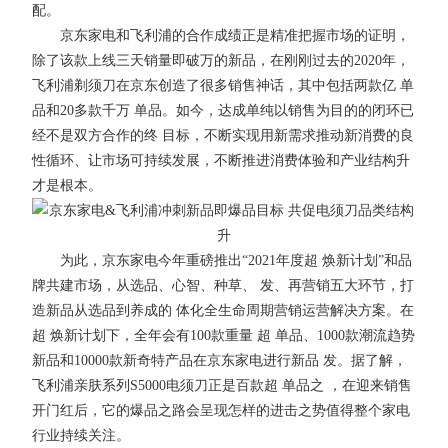
配。
京东家电和飞利浦的合作成绩正是精准把握市场的证明，
除了该款上线三天销量即破万的新品，在刚刚过去的2020年，
飞利浦剃须刀在京东创造了很多销售神话，其中包括两款亿 单
品和20多款千万 单品。如今，达成单纯以销售为目的的闭环已
经不是双方合作的终 目标，不断实现用新需求推动新消费的良
性循环、让市场可持续发展，不断推进消费体验和产业结构升
才是根本。
为此，京东家电今年重磅推出“2021年度超 焕新计划”和品
牌共建市场，从选品、心智、种草、 发、再营销五大环节，打
造新品从选品到养成的 体化全生命周期营销运营解决方案。在
超 焕新计划下，全年会有100款重量 超 单品、1000款潮流趋势
新品和10000款新奇特产品在京东家电进行新品 发。据了解，
飞利浦亲肤系列S5000电须刀正是百款超 单品之 ，在迎来销售
开门红后，它的爆品之路会呈现怎样的进击之势值得整个家电
行业持续关注。