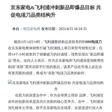
京东家电&飞利浦冲刺新品即爆品目标 共
促电须刀品类结构升
来自：
潮流家电网
发布日期：2021/4/15 16:24:33
截至4月14日14时，
飞利浦
重磅新品亲肤系列
S5000电须刀
在京东家电整体销售打破飞利浦线上单日单型号销售纪录，仅
用14个小时就拿到了销量破万的好成绩，强势呈现出“新品即爆
品”势头。业内人士表示，作为京东家电和飞利浦深度洞察男性
剃须“亲肤”需求后联手打造的新品，该系产品在市场上必定会
有更亮眼的成绩，将成为“亲肤”电须刀品类的标杆。
在双方的深度合作中，作为全球男士理容 品牌，飞利浦百
余年的创新传承是其历久弥新的核心竞争力。在中 ，飞利浦深
深扎根本土市场，联手京东家电在全场景、全渠道进行深入布